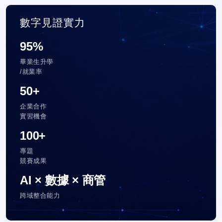
數字見證實力
95%
畢業生升學
/就業率
50+
企業合作
實習機會
100+
專題
競賽成果
AI × 數據 × 商管
跨域整合能力