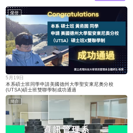
榮譽
按鈕
5月19日
本系碩士班同學申請美國德州大學聖安東尼奧分校
(UTSA)碩士班雙聯學制成功通過
簡介
按鈕