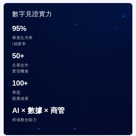
數字見證實力
95%
畢業生升學
/就業率
50+
企業合作
實習機會
100+
專題
競賽成果
AI × 數據 × 商管
跨域整合能力