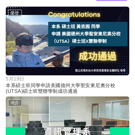
榮譽
按鈕
5月19日
本系碩士班同學申請美國德州大學聖安東尼奧分校
(UTSA)碩士班雙聯學制成功通過
簡介
按鈕