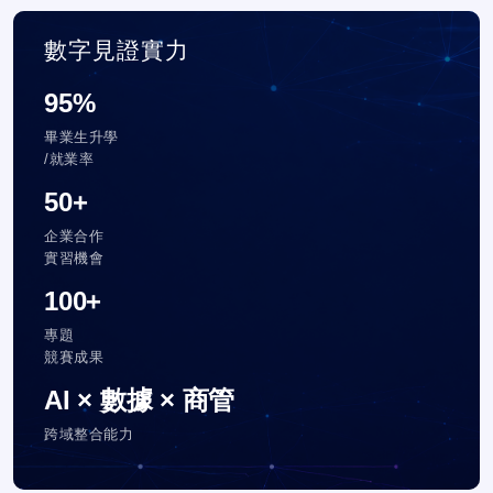
數字見證實力
95%
畢業生升學
/就業率
50+
企業合作
實習機會
100+
專題
競賽成果
AI × 數據 × 商管