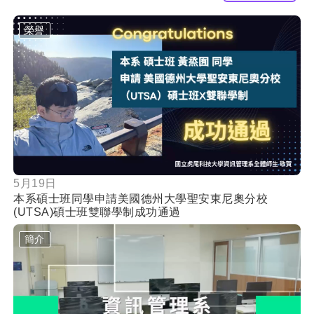
60秒認識虎科資管
觀看更多成果
榮譽
按鈕
5月19日
本系碩士班同學申請美國德州大學聖安東尼奧分校
(UTSA)碩士班雙聯學制成功通過
簡介