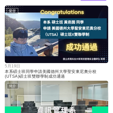
榮譽
按鈕
5月19日
本系碩士班同學申請美國德州大學聖安東尼奧分校
(UTSA)碩士班雙聯學制成功通過
簡介
按鈕