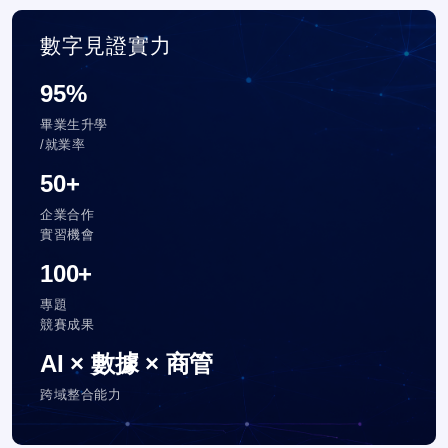
數字見證實力
95%
畢業生升學
/就業率
50+
企業合作
實習機會
100+
專題
競賽成果
AI × 數據 × 商管
跨域整合能力