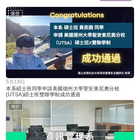
榮譽
按鈕
5月19日
本系碩士班同學申請美國德州大學聖安東尼奧分校
(UTSA)碩士班雙聯學制成功通過
簡介
按鈕