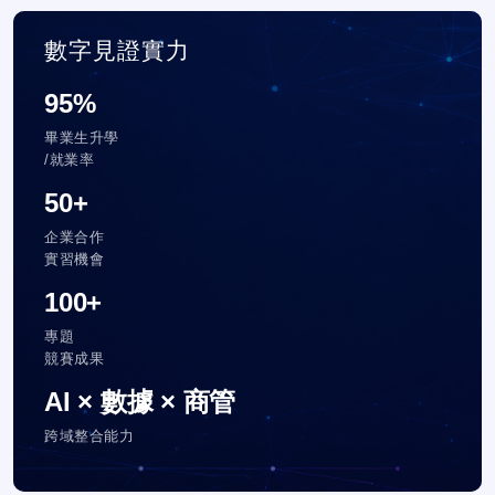
數字見證實力
95%
畢業生升學
/就業率
50+
企業合作
實習機會
100+
專題
競賽成果
AI × 數據 × 商管
跨域整合能力