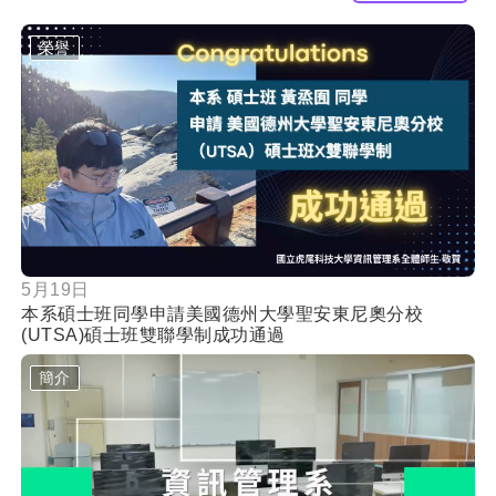
榮譽
按鈕
5月19日
本系碩士班同學申請美國德州大學聖安東尼奧分校
(UTSA)碩士班雙聯學制成功通過
簡介
按鈕