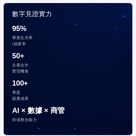
數字見證實力
95%
畢業生升學
/就業率
50+
企業合作
實習機會
100+
專題
競賽成果
AI × 數據 × 商管
跨域整合能力